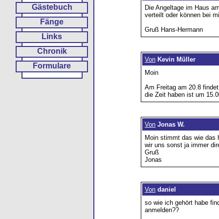
Gästebuch
Die Angeltage im Haus am
verteilt oder können bei m
Fänge
Gruß Hans-Hermann
Links
Chronik
Von
Kevin Müller
Formulare
Moin
Am Freitag am 20.8 findet
die Zeit haben ist um 15.00
Von
Jonas W.
Moin stimmt das wie das h
wir uns sonst ja immer di
Gruß
Jonas
Von
daniel
so wie ich gehört habe f
anmelden??