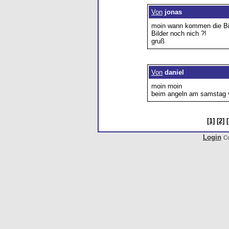
Von
jonas
moin wann kommen die Bild
Bilder noch nich ?!
gruß
Von
daniel
moin moin
beim angeln am samstag v
[1]
[2]
[
Login
Co