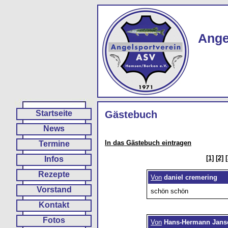
Ange
Startseite
Gästebuch
News
In das Gästebuch eintragen
Termine
[1]
[2]
[
Infos
Rezepte
Von
daniel cremering
Vorstand
schön schön
Kontakt
Fotos
Von
Hans-Hermann Jans