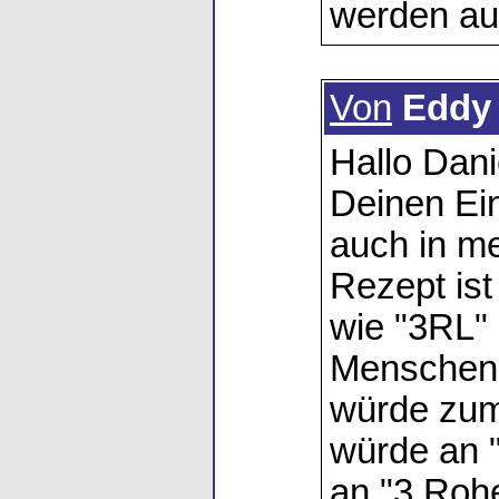
werden auc
Von
Eddy
Hallo Dani
Deinen Ei
auch in m
Rezept ist
wie "3RL" 
Menschen 
würde zum
würde an "
an "3 Roh