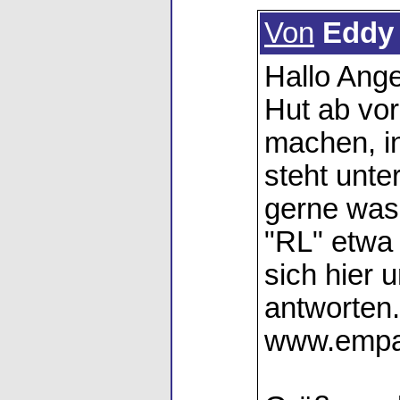
Von
Eddy
Hallo Ange
Hut ab vor
machen, i
steht unte
gerne was 
"RL" etwa 
sich hier 
antworten
www.empa