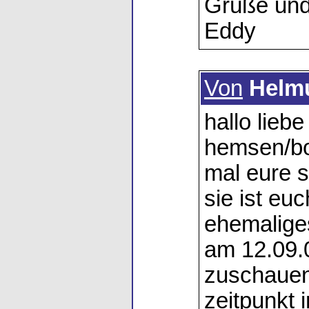
Grüße und
Eddy
Von
Helm
hallo lieb
hemsen/bo
mal eure 
sie ist euc
ehemaliges
am 12.09.0
zuschauen
zeitpunkt