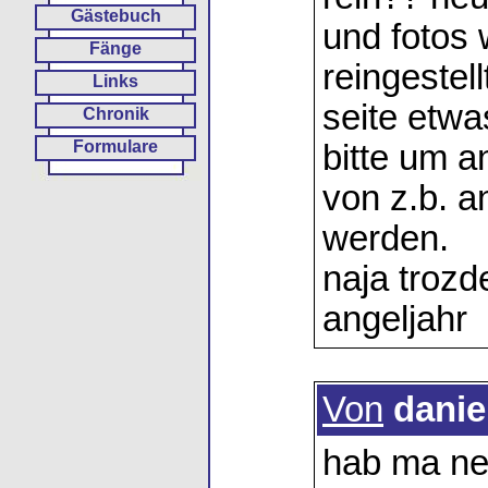
Gästebuch
und fotos
Fänge
reingestel
Links
seite etwa
Chronik
Formulare
bitte um a
von z.b. a
werden.
naja trozd
angeljahr
Von
danie
hab ma ne 