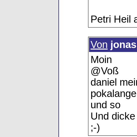
Petri Heil
Von
jonas
Moin
@Voß
daniel mei
pokalange
und so
Und dicke
;-)