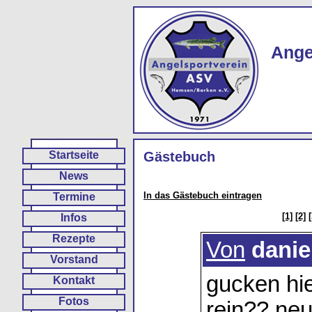
Ange
Startseite
Gästebuch
News
In das Gästebuch eintragen
Termine
[1]
[2]
[
Infos
Rezepte
Von
danie
Vorstand
gucken hie
Kontakt
Fotos
rein?? neu