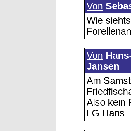
Von
Seba
Wie siehts
Forellena
Von
Hans
Jansen
Am Samsta
Friedfisch
Also kein 
LG Hans