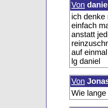
Von
danie
ich denke 
einfach m
anstatt jed
reinzuschr
auf einmal
lg daniel
Von
Jona
Wie lange