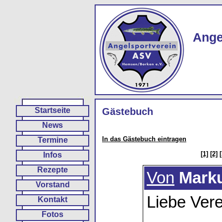
Ange
Startseite
Gästebuch
News
In das Gästebuch eintragen
Termine
[1]
[2]
[
Infos
Rezepte
Von
Mark
Vorstand
Liebe Vere
Kontakt
Fotos