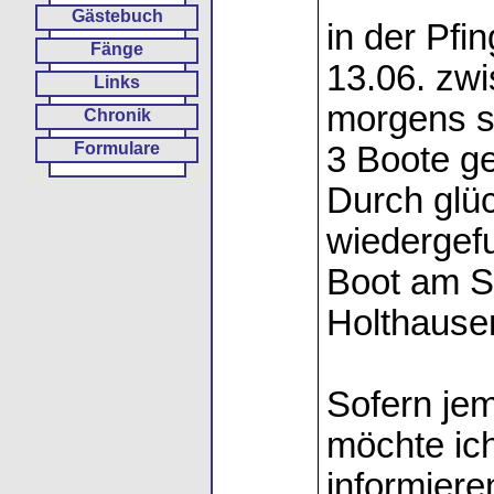
Gästebuch
in der Pfi
Fänge
13.06. zw
Links
morgens s
Chronik
Formulare
3 Boote g
Durch glü
wiedergefu
Boot am St
Holthause
Sofern je
möchte ich
informiere