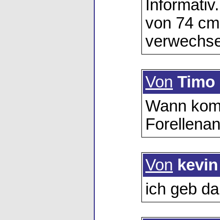
Informati
von 74 cm
verwechsel
Von
Timo
Wann komm
Forellenan
Von
kevin
ich geb da