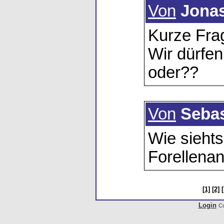
Von
Jona
Kurze Fra
Wir dürfen
oder??
Von
Seba
Wie siehts
Forellenan
[1]
[2]
[
Login
Co