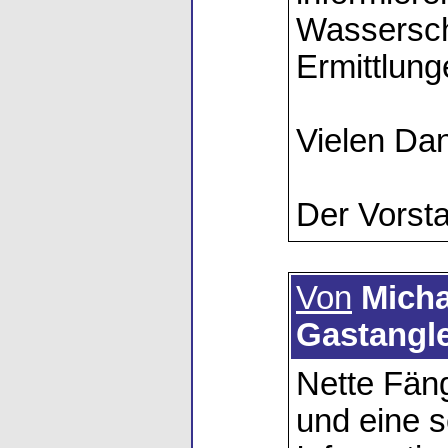
Wassersch
Ermittlung
Vielen Da
Der Vorst
Von
Micha
Gastangl
Nette Fäng
und eine s